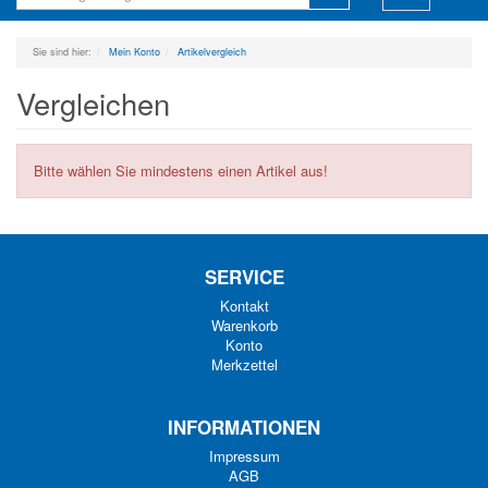
navigation
Sie sind hier:
Mein Konto
Artikelvergleich
Vergleichen
Bitte wählen Sie mindestens einen Artikel aus!
SERVICE
Kontakt
Warenkorb
Konto
Merkzettel
INFORMATIONEN
Impressum
AGB