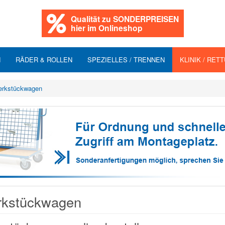
Qualität zu
SONDERPREISEN
hier im Onlineshop
N
RÄDER & ROLLEN
SPEZIELLES / TRENNEN
KLINIK / RE
rkstückwagen
kstückwagen