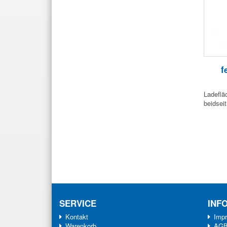
f
Ladeflä
beidsei
SERVICE
INF
Kontakt
Imp
Warenkorb
AG