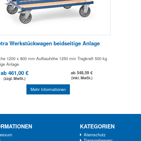
etra Werkstückwagen beidseitige Anlage
che 1200 x 800 mm Aufbauhöhe 1250 mm Tragkraft 500 kg
tige Anlage
ab 461,00 €
ab 548,59 €
(inkl. MwSt.)
(zzgl. MwSt.)
Mehr Informationen
ORMATIONEN
KATEGORIEN
ressum
Atemschutz
B
Transportwagen