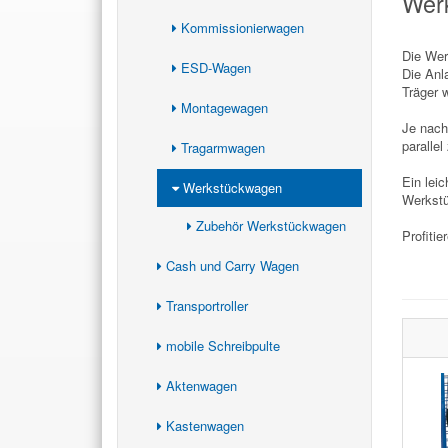
Werk
Kommissionierwagen
Die Wer
ESD-Wagen
Die Anl
Träger 
Montagewagen
Je nach
parallel
Tragarmwagen
Ein lei
Werkstückwagen
Werkstü
Zubehör Werkstückwagen
Profiti
Cash und Carry Wagen
Transportroller
mobile Schreibpulte
Aktenwagen
Kastenwagen