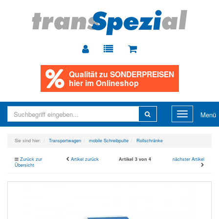
Qualität zu
SONDERPREISEN
hier im Onlineshop
Toggle
Menü
navigation
Sie sind hier:
Transportwagen
mobile Schreibpulte
Rollschränke
Zurück zur
Artikel zurück
Artikel 3 von 4
nächster Artikel
Übersicht