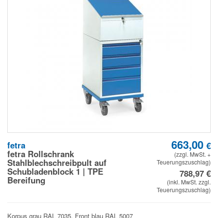
663,00
fetra
€
fetra Rollschrank
(zzgl. MwSt. +
Stahlblechschreibpult auf
Teuerungszuschlag)
Schubladenblock 1 | TPE
788,97
€
Bereifung
(inkl. MwSt. zzgl.
Teuerungszuschlag)
Korpus grau RAL 7035, Front blau RAL 5007