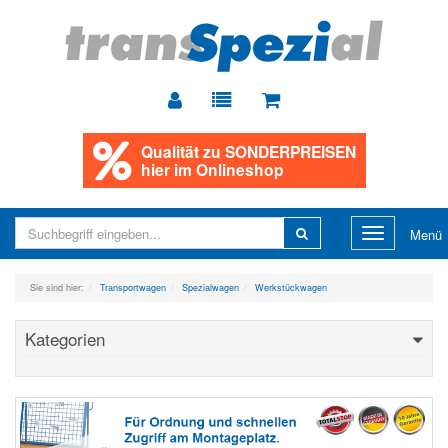
Qualität zu
SONDERPREISEN
hier im Onlineshop
Toggle
Menü
navigation
Sie sind hier:
Transportwagen
Spezialwagen
Werkstückwagen
Kategorien